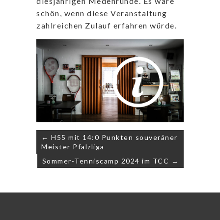
diesjährigen Medenrunde. Es wäre
schön, wenn diese Veranstaltung
zahlreichen Zulauf erfahren würde.
Beitragsnavigation
← H55 mit 14:0 Punkten souveräner
Meister Pfalzliga
Sommer-Tenniscamp 2024 im TCC →