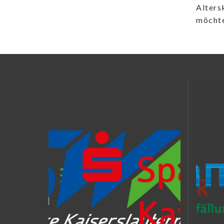
Alters
möchte