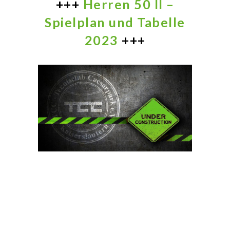
+++
Herren 50 II –
Spielplan und Tabelle
2023
+++