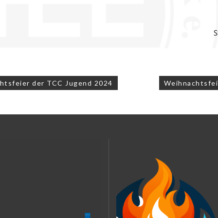
navigation
tsfeier der TCC Jugend 2024
Weihnachtsfe