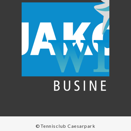
©Tennisclub Caesarpark