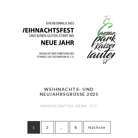
WEIHNACHTS- UND
NEUJAHRSGRÜSSE 2025
MANNSCHAFTEN
,
NEWS
,
TCC
Seitennummerierung
1
2
…
8
Nächste
der
Beiträge