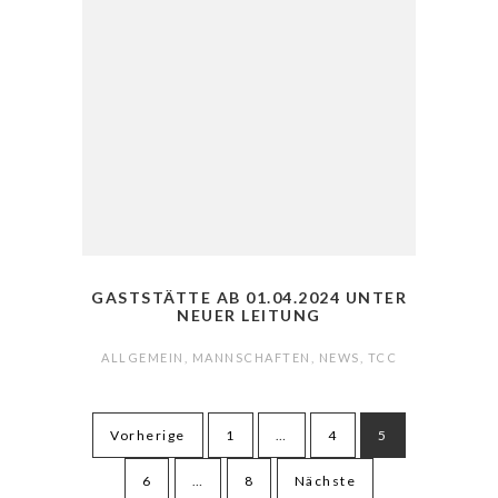
GASTSTÄTTE AB 01.04.2024 UNTER
NEUER LEITUNG
ALLGEMEIN
,
MANNSCHAFTEN
,
NEWS
,
TCC
Seitennummerierung
Vorherige
1
…
4
5
der
Beiträge
6
…
8
Nächste