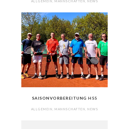
ALLGEMEIN
,
MANNSCHAFTEN
,
NEWS
SAISONVORBEREITUNG H55
ALLGEMEIN
,
MANNSCHAFTEN
,
NEWS