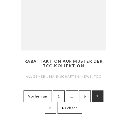
RABATTAKTION AUF MUSTER DER
TCC-KOLLEKTION
ALLGEMEIN
,
MANNSCHAFTEN
,
NEWS
,
TCC
Seitennummerierung
Vorherige
1
…
6
7
der
Beiträge
8
Nächste