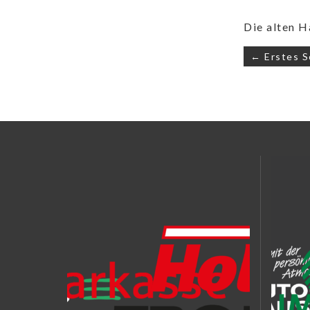
Die alten H
Beitrags
← Erstes S