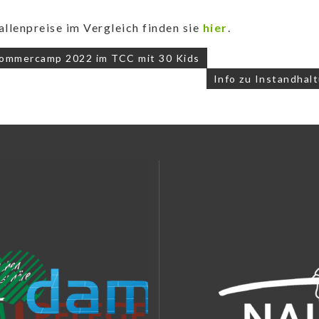
allenpreise im Vergleich finden sie
hier
.
navigation
ommercamp 2022 im TCC mit 30 Kids
Info zu Instandha