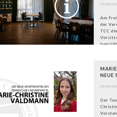
01/06/20
Am Frei
der Ver
TCC die
Vorsitz
begrüßt
interes
zeitlic
MARIE
NEUE 
29/04/20
Der Ten
Christi
Vorstan