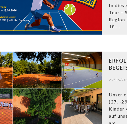
In dies
Tour – 
Region 
18....
ERFOL
BEGEI
29/06/20
Unser e
(27. -29
Kinder 
auf uns
am...