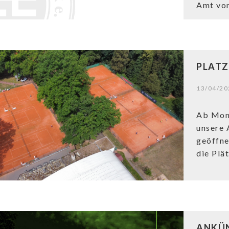
Amt von
PLATZ
13/04/20
Ab Mont
unsere 
geöffne
die Plä
ANKÜ