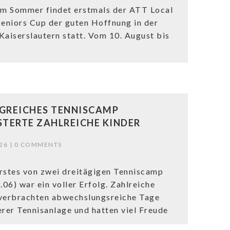
em Sommer findet erstmals der ATT Local
Seniors Cup der guten Hoffnung in der
Kaiserslautern statt. Vom 10. August bis
GREICHES TENNISCAMP
STERTE ZAHLREICHE KINDER
26 |
0 COMMENTS
rstes von zwei dreitägigen Tenniscamp
.06) war ein voller Erfolg. Zahlreiche
verbrachten abwechslungsreiche Tage
erer Tennisanlage und hatten viel Freude