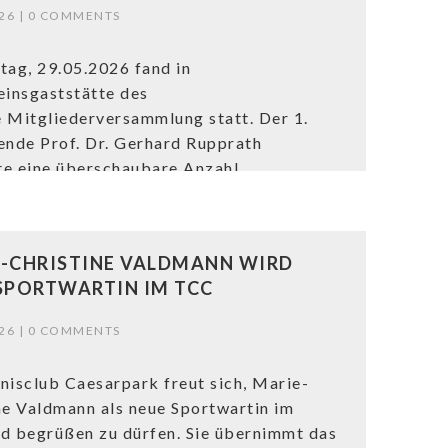
26 |
0 COMMENTS
tag, 29.05.2026 fand in
einsgaststätte des
 Mitgliederversammlung statt. Der 1.
ende Prof. Dr. Gerhard Rupprath
e eine überschaubare Anzahl
sierter Mitglieder. Da Thomas Reich aus
hen Gründen das...
-CHRISTINE VALDMANN WIRD
SPORTWARTIN IM TCC
26 |
0 COMMENTS
nisclub Caesarpark freut sich, Marie-
ne Valdmann als neue Sportwartin im
d begrüßen zu dürfen. Sie übernimmt das