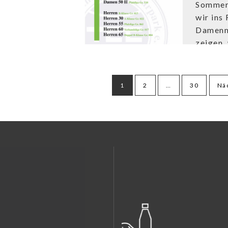
Sommer
wir ins
Damenm
zeigen, 
ummerierung
1
2
…
30
Nä