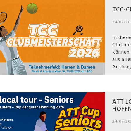
TCC-C
24/07/20
In dies
Clubmei
können 
aus all
Austrag
ATT L
HOFFN
24/07/20