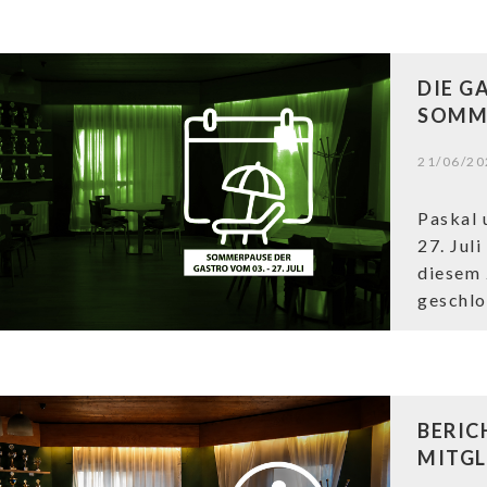
DIE G
SOMM
21/06/20
Paskal 
27. Jul
diesem 
geschlo
BERIC
MITGL