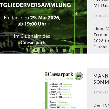
MITGL
25/03/20
Liebe M
Termin 
2026 fi
Clubhei
MANNS
SOMME
12/02/20
Der TCC