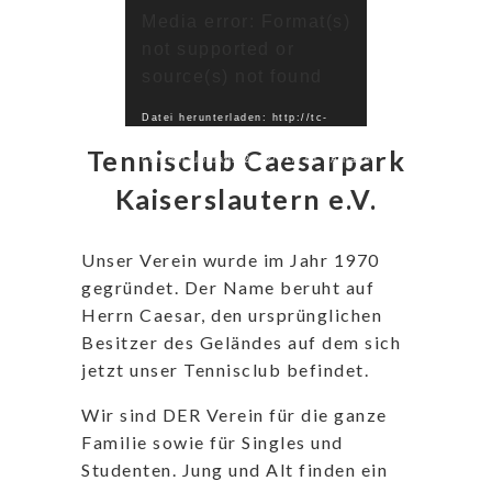
Player
Media error: Format(s)
not supported or
source(s) not found
Datei herunterladen: http://tc-
caesarpark.de/wp-
Tennisclub Caesarpark
content/uploads/2022/01/TCC_Anlage-
Video-2022.mp4?_=1
Kaiserslautern e.V.
Unser Verein wurde im Jahr 1970
gegründet. Der Name beruht auf
Herrn Caesar, den ursprünglichen
Besitzer des Geländes auf dem sich
jetzt unser Tennisclub befindet.
Wir sind DER Verein für die ganze
Familie sowie für Singles und
Studenten. Jung und Alt finden ein