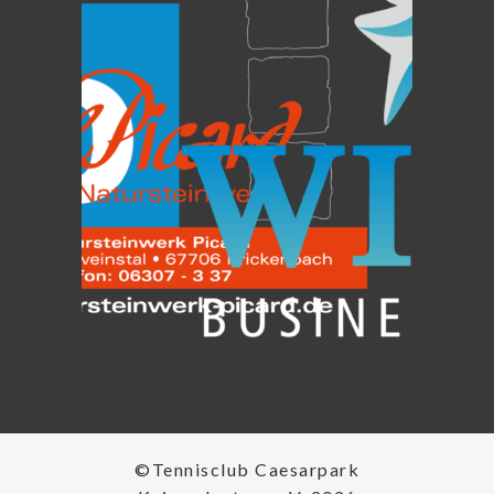
©Tennisclub Caesarpark