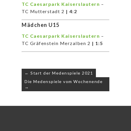
TC Caesarpark Kaiserslautern
–
TC Mutterstadt 2
| 4:2
Mädchen U15
TC Caesarpark Kaiserslautern
–
TC Gräfenstein Merzalben 2
| 1:5
Beitragsnavigation
← Start der Medenspiele 2021
Die Medenspiele vom Wochenende
→