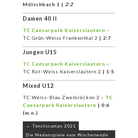
Mölschbach 1 |
2:2
Damen 40 II
TC Caesarpark Kaiserslautern
–
TC Grün-Weiss Frankenthal 2
| 2:7
Jungen U15
TC Caesarpark Kaiserslautern
–
TC Rot-Weiss Kaiserslautern 2
| 1:5
Mixed U12
TC Weiss-Blau Zweibrücken 2 –
TC
Caesarpark Kaiserslautern
| 0:6
(w.o.)
Beitragsnavigation
← Tenniscamps 2021
Die Medenspiele vom Wochenende