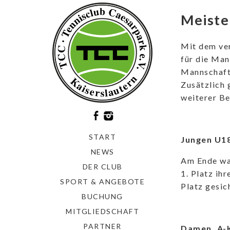
Meiste
Mit dem ve
für die Man
Mannschafte
Zusätzlich 
weiterer Be
START
Jungen U18
NEWS
Am Ende war
DER CLUB
1. Platz ih
SPORT & ANGEBOTE
Platz gesic
BUCHUNG
MITGLIEDSCHAFT
PARTNER
Damen, A-K