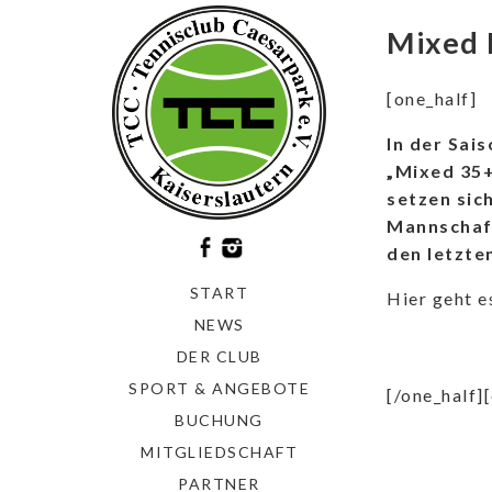
Mixed
[one_half]
In der Sai
„Mixed 35+
setzen sic
Mannschaft
den letzte
START
Hier geht e
NEWS
DER CLUB
SPORT & ANGEBOTE
[/one_half]
BUCHUNG
MITGLIEDSCHAFT
PARTNER