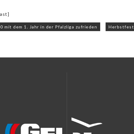
ast]
navigation
 mit dem 1. Jahr in der Pfalzliga zufrieden
Herbstfes