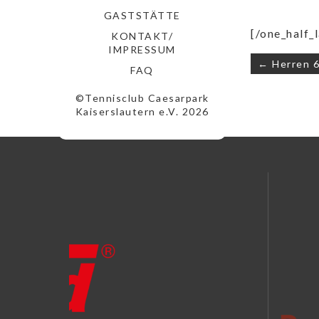
GASTSTÄTTE
[/one_half_l
KONTAKT/
IMPRESSUM
Beitrags
← Herren 60
FAQ
©Tennisclub Caesarpark
Kaiserslautern e.V. 2026