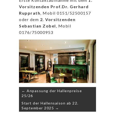
Erste Kontaktaufnahme mit dem
1.
Vorsitzenden Prof.Dr. Gerhard
Rupprath
, Mobil 0151/52500157
oder dem
2. Vorsitzenden
Sebastian Zobel
, Mobil
0176/75000953
Beitragsnavigation
← Anpassung der Hallenpreise
25/26
Start der Hallensaison ab 22.
September 2025 →