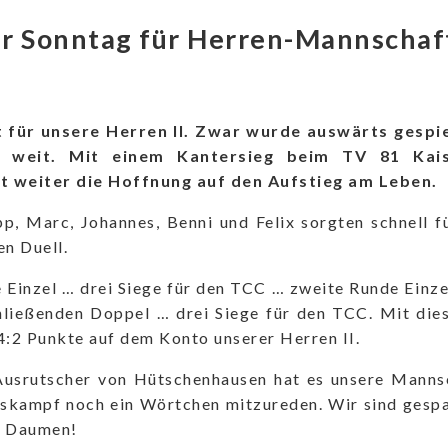
r Sonntag für Herren-Mannschaf
 für unsere Herren II. Zwar wurde auswärts gespie
t weit. Mit einem Kantersieg beim TV 81 Kais
 weiter die Hoffnung auf den Aufstieg am Leben.
pp, Marc, Johannes, Benni und Felix sorgten schnell f
en Duell.
 Einzel … drei Siege für den TCC … zweite Runde Einze
hließenden Doppel … drei Siege für den TCC. Mit dies
4:2 Punkte auf dem Konto unserer Herren II.
Ausrutscher von Hütschenhausen hat es unsere Manns
gskampf noch ein Wörtchen mitzureden. Wir sind gespa
e Daumen!