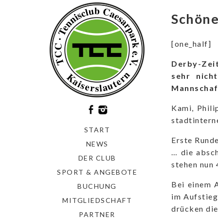
Schöne
[one_half]
Derby-Zeit
sehr nich
Mannschaft
Kami, Phili
stadtintern
START
Erste Runde
NEWS
… die absc
DER CLUB
stehen nun 
SPORT & ANGEBOTE
Bei einem 
BUCHUNG
im Aufstie
MITGLIEDSCHAFT
drücken di
PARTNER