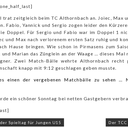
[one_half_last]
I trat zeitgleich beim TC Althornbach an. Joiec, Max 
. Fabio, Yannick und Sergio zogen leider den Kürzeren
die Doppel. Für Sergio und Fabio war im Doppel 1 ni
ec und Max nach verlorenem ersten Satz ruhig und ko
ach Hause bringen. Wie schon in Pirmasens zum Sais
k und Marian das Zünglein an der Waage … dieses Mal
gner. Zwei Match-Bälle wehrte Althornbach recht g
nschaft knapp mit 9:12 geschlagen geben musste.
es einen der vergebenen Matchbälle zu sehen … N
rde ein schöner Sonntag bei netten Gastgebern verbra
ast]
navigation
er Spieltag für Jungen U15
Der TCC 