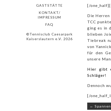
[/one_half]
GASTSTÄTTE
KONTAKT/
Die Herren 
IMPRESSUM
TCC punkten
FAQ
ging es in 
blieben Joi
©Tennisclub Caesarpark
Kaiserslautern e.V. 2026
Tiebreak n
von Yannic
für den Ge
unsere Man
Hier gibt 
Schläger!
Dennoch wu
[/one_half_l
Beitrags
← Spannend