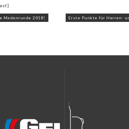
ast]
navigation
ie Medenrunde 2018!
Erste Punkte für Herren-