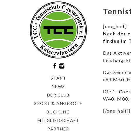
Tennis
[one_half]
Nach der e
finden im 
Das Aktive
Leistungskl
Das Senior
START
und M50.
H
NEWS
Die
1. Cae
DER CLUB
W40, M00, 
SPORT & ANGEBOTE
[/one_half]
BUCHUNG
MITGLIEDSCHAFT
PARTNER