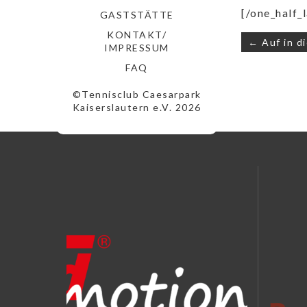
[/one_half_l
GASTSTÄTTE
KONTAKT/
Beitrags
← Auf in d
IMPRESSUM
FAQ
©Tennisclub Caesarpark
Kaiserslautern e.V. 2026