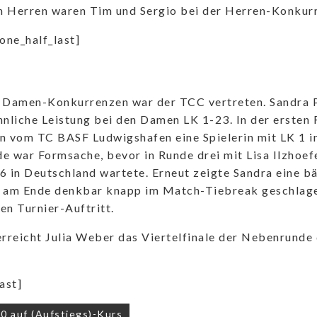
n Herren waren Tim und Sergio bei der Herren-Konkur
[one_half_last]
 Damen-Konkurrenzen war der TCC vertreten. Sandra P
liche Leistung bei den Damen LK 1-23. In der ersten 
n vom TC BASF Ludwigshafen eine Spielerin mit LK 1 
e war Formsache, bevor in Runde drei mit Lisa Ilzho
in Deutschland wartete. Erneut zeigte Sandra eine bä
h am Ende denkbar knapp im Match-Tiebreak geschlag
en Turnier-Auftritt.
rreicht Julia Weber das Viertelfinale der Nebenrund
ast]
navigation
0 auf (Aufstiegs)-Kurs