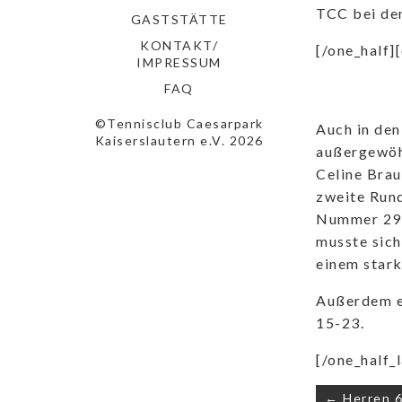
TCC bei de
GASTSTÄTTE
KONTAKT/
[/one_half]
IMPRESSUM
FAQ
©Tennisclub Caesarpark
Auch in den
Kaiserslautern e.V. 2026
außergewöhn
Celine Brau
zweite Rund
Nummer 296 
musste sic
einem stark
Außerdem e
15-23.
[/one_half_l
Beitrags
← Herren 6