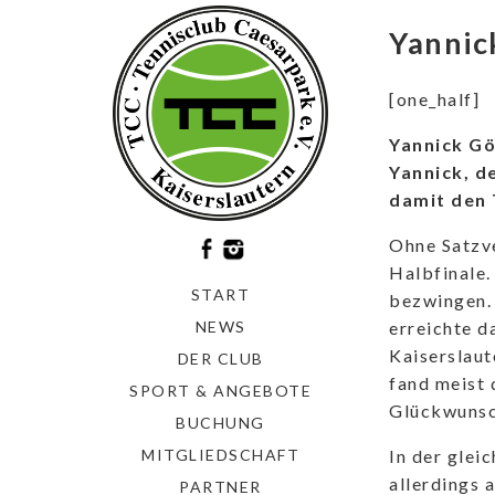
Yannic
[one_half]
Yannick Gö
Yannick, d
damit den 
Ohne Satzve
Halbfinale.
START
bezwingen. 
erreichte 
NEWS
Kaiserslaut
DER CLUB
fand meist 
SPORT & ANGEBOTE
Glückwunsch
BUCHUNG
In der glei
MITGLIEDSCHAFT
allerdings 
PARTNER