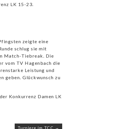
renz LK 15-23.
fingsten zeigte eine
Runde schlug sie mit
im Match-Tiebreak. Die
efer vom TV Hagenbach die
renstarke Leistung und
en geben. Glückwunsch zu
e der Konkurrenz Damen LK
Turniere im TCC →