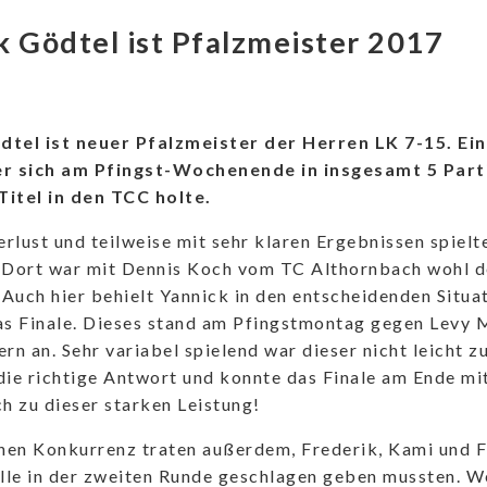
k Gödtel ist Pfalzmeister 2017
dtel ist neuer Pfalzmeister der Herren LK 7-15. Ein 
er sich am Pfingst-Wochenende in insgesamt 5 Part
Titel in den TCC holte.
rlust und teilweise mit sehr klaren Ergebnissen spielte
 Dort war mit Dennis Koch vom TC Althornbach wohl d
Auch hier behielt Yannick in den entscheidenden Situa
das Finale. Dieses stand am Pfingstmontag gegen Levy
ern an. Sehr variabel spielend war dieser nicht leicht 
die richtige Antwort und konnte das Finale am Ende mit
 zu dieser starken Leistung!
chen Konkurrenz traten außerdem, Frederik, Kami und Fa
alle in der zweiten Runde geschlagen geben mussten. W