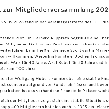
t zur Mitgliederversammlung 20
 29.05.2026 fand in der Vereinsgaststätte des TCC d
itzende Prof. Dr. Gerhard Rupprath begrüßte eine übe
ter Mitglieder. Da Thomas Reich aus zeitlichen Gründ
weiterführen kann, hieß er die neue Sportwartin Marie
eam willkommen. Weiterhin konnte er Jochen Tromsdor
ngela Walz für 40 Jahre, Axel Bubel für 50 Jahre und In
eit zum TCC ehren.
meister Wolfgang Hubert konnte über eine stabile Fin
Insbesondere aufgrund von Sondereinflüssen und bevo
sarbeiten ist das vorhandene finanzielle Polster wicht
eich der Mitglieder zeigt sich eine stabile Situation, 
napp 400 Mitgliedern hat sich auch in 2025 ein leicht