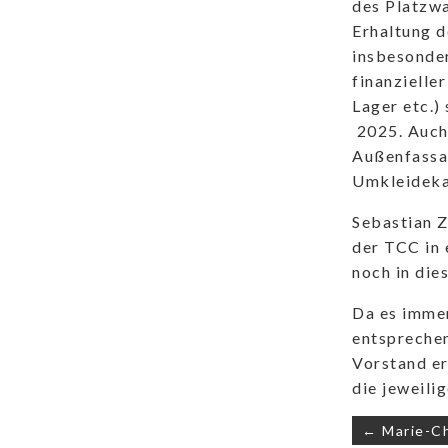
des Platzwa
Erhaltung d
insbesonde
finanzielle
Lager etc.)
2025. Auch 
Außenfassad
Umkleidekab
Sebastian Z
der TCC in 
noch in die
Da es immer
entspreche
Vorstand er
die jeweili
Beitrags
← Marie-Ch