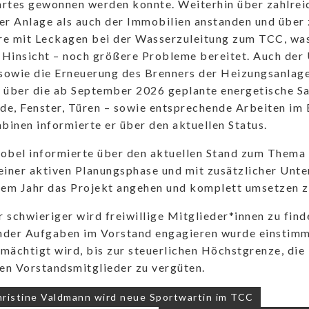
rtes gewonnen werden konnte. Weiterhin über zahlreic
er Anlage als auch der Immobilien anstanden und über
re mit Leckagen bei der Wasserzuleitung zum TCC, wa
r Hinsicht – noch größere Probleme bereitet. Auch de
 sowie die Erneuerung des Brenners der Heizungsanlag
über die ab September 2026 geplante energetische Sa
e, Fenster, Türen – sowie entsprechende Arbeiten im 
inen informierte er über den aktuellen Status.
obel informierte über den aktuellen Stand zum Thema 
einer aktiven Planungsphase und mit zusätzlicher Unt
sem Jahr das Projekt angehen und komplett umsetzen z
 schwieriger wird freiwillige Mitglieder*innen zu find
nder Aufgaben im Vorstand engagieren wurde einstimmi
mächtigt wird, bis zur steuerlichen Höchstgrenze, di
gen Vorstandsmitglieder zu vergüten.
navigation
ristine Valdmann wird neue Sportwartin im TCC