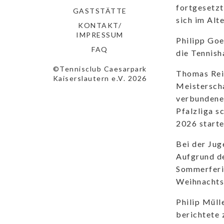
fortgesetzt
GASTSTÄTTE
sich im Alt
KONTAKT/
IMPRESSUM
Philipp Goe
FAQ
die Tennish
©Tennisclub Caesarpark
Thomas Reic
Kaiserslautern e.V. 2026
Meistersch
verbundenen
Pfalzliga s
2026 start
Bei der Jug
Aufgrund de
Sommerferie
Weihnachtsf
Philip Müll
berichtete 