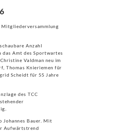
26
ie Mitgliederversammlung
rschaubare Anzahl
en das Amt des Sportwartes
-Christine Valdman neu im
f, Thomas Knieriemen für
grid Scheidt für 55 Jahre
anzlage des TCC
rstehender
ig.
so Johannes Bauer. Mit
er Aufwärtstrend