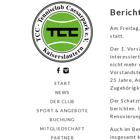
Berich
Am Freitag,
statt.
Der 1. Vors
interessier
nicht mehr 
Vorstandst
25 Jahre, A
START
Zugehörigk
NEWS
Der Schatz
DER CLUB
berichten. 
SPORT & ANGEBOTE
Renovierung
BUCHUNG
Auch im Ber
MITGLIEDSCHAFT
insgesamt k
PARTNER