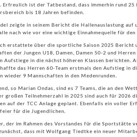
. Erfreulich ist der Tatbestand, dass immerhin rund 25
ersbereich bis 18 Jahren befinden.
del zeigte in seinem Bericht die Hallenauslastung auf 
alle nach wie vor eine wichtige Einnahmequelle für den 
h erstattete über die sportliche Saison 2025 Bericht 
aften der Jungen U18, Damen, Damen 50-2 und Herren 
 Aufstiege in die nächst höheren Klassen berichten. A
chaffte das Herren 60-Team erstmals den Aufstieg in d
en wieder 9 Mannschaften in den Medenrunden.
end, so Marian Ondas, sind es 7 Teams, die an den We
r großen Teilnehmerzahl in 2025 sind auch für 2026 d
n auf der TCC Anlage geplant. Ebenfalls ein voller Er
eier für die Jugendlichen.
er, der im Rahmen des Vorstandes für die Sportstätte v
zunächst, dass mit Wolfgang Tiedtke ein neuer Mitarb