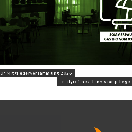
navigation
zur Mitgliederversammlung 2026
Erfolgreiches Tenniscamp begei