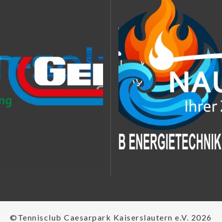
©Tennisclub Caesarpark Kaiserslautern e.V. 2026