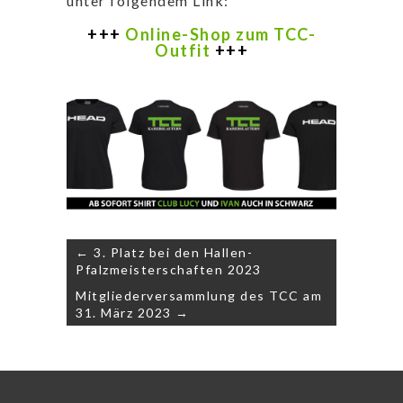
unter folgendem Link:
+++
Online-Shop zum TCC-
Outfit
+++
Beitragsnavigation
← 3. Platz bei den Hallen-
Pfalzmeisterschaften 2023
Mitgliederversammlung des TCC am
31. März 2023 →