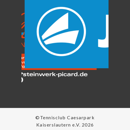
©Tennisclub Caesarpark
Kaiserslautern e.V. 2026