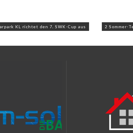
navigation
rpark KL richtet den 7. SWK-Cup aus
2 Sommer-T