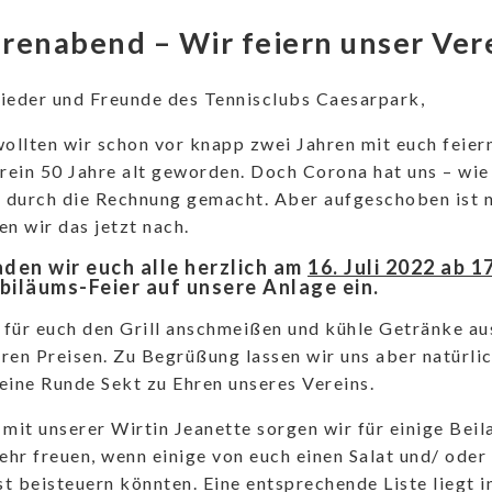
renabend – Wir feiern unser Ver
ieder und Freunde des Tennisclubs Caesarpark,
wollten wir schon vor knapp zwei Jahren mit euch feie
erein 50 Jahre alt geworden. Doch Corona hat uns – wie
h durch die Rechnung gemacht. Aber aufgeschoben ist 
en wir das jetzt nach.
aden wir euch alle herzlich am
16. Juli 2022 ab 1
biläums-Feier auf unsere Anlage ein.
für euch den Grill anschmeißen und kühle Getränke au
ren Preisen. Zu Begrüßung lassen wir uns aber natürli
eine Runde Sekt zu Ehren unseres Vereins.
it unserer Wirtin Jeanette sorgen wir für einige Beil
hr freuen, wenn einige von euch einen Salat und/ oder
t beisteuern könnten. Eine entsprechende Liste liegt in