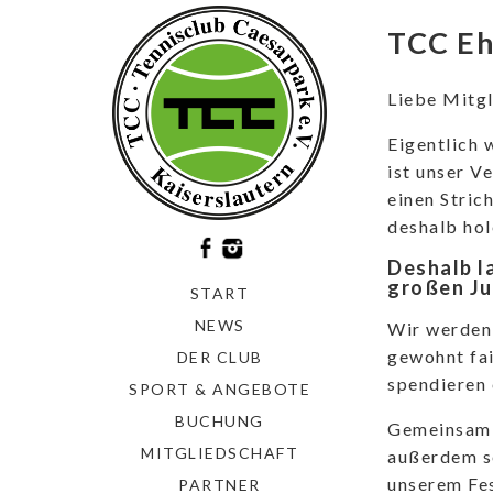
TCC Eh
Liebe Mitgl
Eigentlich 
ist unser V
einen Stric
deshalb hol
Deshalb l
großen Ju
START
NEWS
Wir werden 
gewohnt fai
DER CLUB
spendieren 
SPORT & ANGEBOTE
BUCHUNG
Gemeinsam m
MITGLIEDSCHAFT
außerdem se
unserem Fes
PARTNER