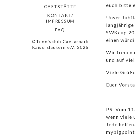
euch bitte e
GASTSTÄTTE
KONTAKT/
Unser Jubil
IMPRESSUM
langjährige
FAQ
SWKcup 2022
einen würd
©Tennisclub Caesarpark
Kaiserslautern e.V. 2026
Wir freuen 
und auf vie
Viele Grüße
Euer Vorst
PS: Vom 11.
wenn viele 
Jede helfen
mybigpoint.