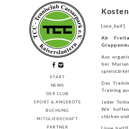
Kosten
[one_half]
Ab Freit
Gruppenman
Aus organi
bei Marian
spielstärke
START
Das Traini
NEWS
Training au
DER CLUB
Jeder Teiln
SPORT & ANGEBOTE
Wir hoffen
BUCHUNG
stärken und
MITGLIEDSCHAFT
PARTNER
[/one_half]