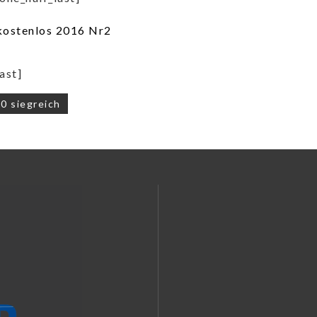
ast]
navigation
0 siegreich