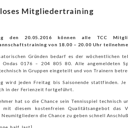
loses Mitgliedertraining
ag den 20.05.2016 können alle TCC Mitgl
nschaftstraining von 18.00 – 20.00 Uhr teilnehme
satorischen Gründen bedarf es der wöchentlichen te
 Ondas 0176 – 204 805 80. Alle angemeldeten Spi
technisch in Gruppen eingeteilt und von Trainern betre
ng wird jeden Freitag bis Saisonende stattfinden. J
ch in der Ferienzeit fortgeführt.
ehmer hat so die Chance sein Tennisspiel technisch u
 mit diesem kostenfreien Qualitätsangebot das V
 Neumitgliedern die Chance zu geben schnell Anschluß
[one_half_last]