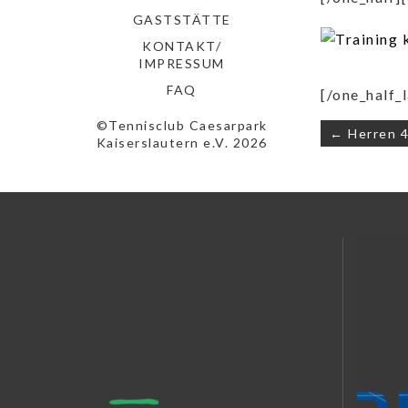
GASTSTÄTTE
KONTAKT/
IMPRESSUM
FAQ
[/one_half_l
©Tennisclub Caesarpark
Beitrags
← Herren 4
Kaiserslautern e.V. 2026