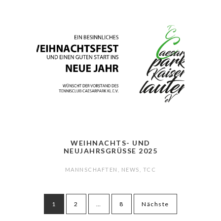
WEIHNACHTS- UND
NEUJAHRSGRÜSSE 2025
MANNSCHAFTEN
,
NEWS
,
TCC
Seitennummerierung
1
2
…
8
Nächste
der
Beiträge